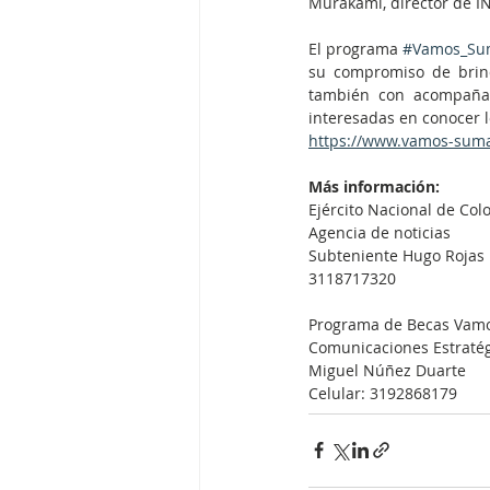
Murakami, director de I
El programa 
#Vamos_Su
su compromiso de brind
también con acompañam
interesadas en conocer l
https://www.vamos-sum
Más información:
Ejército Nacional de Co
Agencia de noticias
Subteniente Hugo Rojas
3118717320
Programa de Becas Vam
Comunicaciones Estraté
Miguel Núñez Duarte
Celular: 3192868179