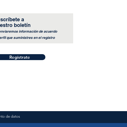
scríbete a
estro boletín
enviaremos información de acuerdo
erfil que suministres en el registro
pañando a nuestros
ios por todo el país
Regístrate
nto de datos