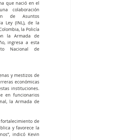
a que nació en el 
a colaboración 
ión de Asuntos 
a Ley (INL), de la 
lombia, la Policía 
on la Armada de 
o, ingresa a esta 
ito Nacional de 
enas y mestizos de 
arreras económicas 
as instituciones. 
 en funcionarios 
nal, la Armada de 
ortalecimiento de 
lica y favorece la 
os”, indicó Kevin 