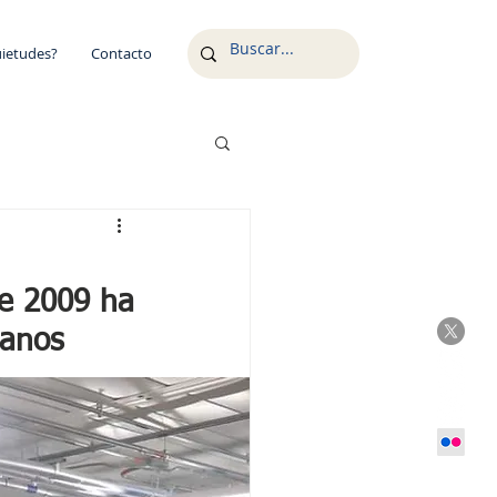
uietudes?
Contacto
e 2009 ha
ianos