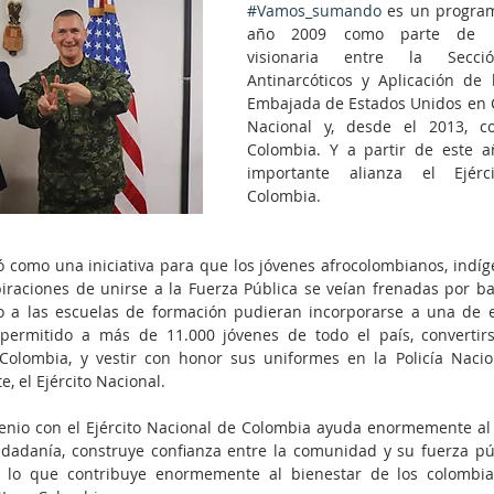
#Vamos_sumando
 es un program
año 2009 como parte de un
visionaria entre la Secc
Antinarcóticos y Aplicación de l
Embajada de Estados Unidos en Co
Nacional y, desde el 2013, c
Colombia. Y a partir de este añ
importante alianza el Ejérc
Colombia.
 como una iniciativa para que los jóvenes afrocolombianos, indíg
piraciones de unirse a la Fuerza Pública se veían frenadas por b
 a las escuelas de formación pudieran incorporarse a una de est
rmitido a más de 11.000 jóvenes de todo el país, convertirse
 Colombia, y vestir con honor sus uniformes en la Policía Nacio
 el Ejército Nacional.
enio con el Ejército Nacional de Colombia ayuda enormemente al f
udadanía, construye confianza entre la comunidad y su fuerza púb
d, lo que contribuye enormemente al bienestar de los colombian