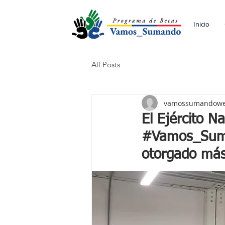
Inicio
All Posts
vamossumandow
El Ejército N
#Vamos_Suma
otorgado más