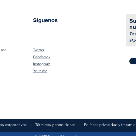
Síguenos
Su
nu
Te 
al p
Más de mil sueños que
Acom
rama
Twitter
empiezan a cumplirse en este
becar
s
Facebook
2024
Instagram
Youtube
s corporativos - Términos y condiciones - Políticas privacidad y tratamie